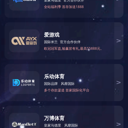
守正出奇谋新篇，同心勠力踏新
程 | 星华集团2025年度总结表彰
大会暨2026年迎新晚宴圆满举行
2026年2月10日，星华集团“守正出奇谋新
篇，同心勠力踏新程”2025年度总结表彰
大会暨2026迎新晚宴在三亚亚龙湾华邑度
假酒店隆重召开。全体星华人欢聚一堂，
共同回顾奋斗历程，表彰先进典范，共绘
发展...
READ MORE
山海奇遇 青春星华 | 星华集团惊
艳亮相 2025 中国国际旅游交易会