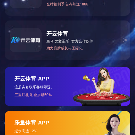
...
READ MORE
聚焦 “交流、共赢、未来”
2025年9月1日，由海南星华集团投资有限
公司、美国内华达大学拉斯维加斯分校、
三亚旅游酒店行业协会、携程旅行网大住
宿事业群海南分公司联合主办的“中美国际
旅游酒店行业论坛”在三亚亚龙湾星华华邑
度假酒店盛大举行。此...
READ MORE
走进星华
集团简介