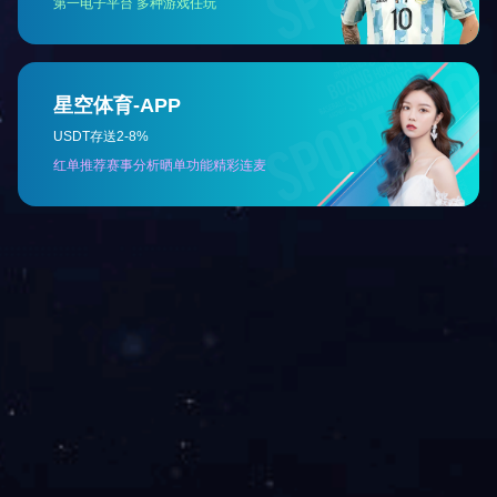
意见反馈
联系我们
联系我们
地址：海口市海秀中路51-1号星华大厦20层
电话：0898-66766228
手机版网站
友情链接
LINK
三亚亚龙湾星华套房假日酒店
三亚星华旅游开发有限公司
海南中田旅业开发有限公司