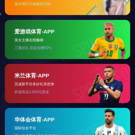
旗下公司
发展历程
集团荣誉
星华动态
集团新闻
媒体报道
企业文化
文化理念
精彩活动
星华故事
投资产业
文旅运营与融合
城市更新与改造
美丽乡村与赋能
人才招聘
人才理念
招聘职位
星华在线