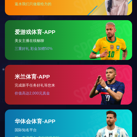
文旅运营与融合
城市更新与改造
美丽乡村与赋能
人才招聘
人才理念
招聘职位
星华在线
意见反馈
联系我们
联系我们
地址：海口市海秀中路51-1号星华大厦20层
电话：0898-66766228
手机版网站