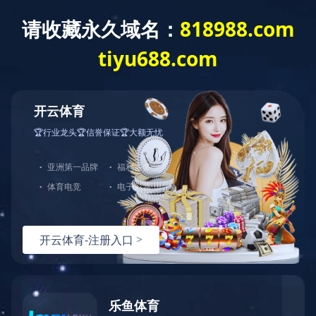
网站首页
走进星华
集团简介
旗下公司
发展历程
集团荣誉
新闻动态
集团新闻
媒体报道
企业文化
文化理念
精彩活动
星华故事
投资产业
文旅运营与融合
城市更新与改造
美丽乡村与赋能
社会公益
人才招聘
人才理念
招聘职位
星籍会
星华在线
意见反馈
联系我们
社会公益