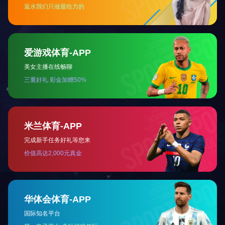
人才招聘
人才理念
招聘职位
星华在线
意见反馈
联系我们
联系我们
地址：海口市海秀中路51-1号星华大厦20层
电话：0898-66766228
手机版网站
友情链接
LINK